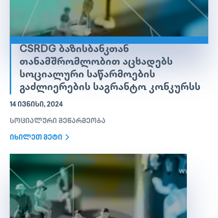
CSRDG ᲑᲐᲖᲘᲡᲑᲐᲜᲙᲗᲐᲜ
ᲗᲐᲜᲐᲛᲨᲠᲝᲛᲚᲝᲑᲘᲗ ᲐᲪᲮᲐᲓᲔᲑᲡ
ᲡᲝᲪᲘᲐᲚᲣᲠᲘ ᲡᲐᲬᲐᲠᲛᲝᲔᲑᲘᲡ
ᲒᲐᲫᲚᲘᲔᲠᲔᲑᲘᲡ ᲡᲐᲒᲠᲐᲜᲢᲝ ᲙᲝᲜᲙᲣᲠᲡᲡ
14 ᲘᲕᲜᲘᲡᲘ, 2024
სოციალური მეწარმეობა
იხილეთ მეტი