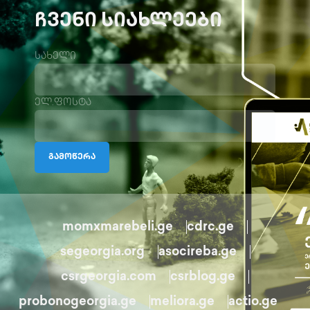
ᲩᲕᲔᲜᲘ ᲡᲘᲐᲮᲚᲔᲔᲑᲘ
სახელი
ელ.ფოსტა
გამოწერა
momxmarebeli.ge
cdrc.ge
segeorgia.org
asocireba.ge
csrgeorgia.com
csrblog.ge
probonogeorgia.ge
meliora.ge
actio.ge