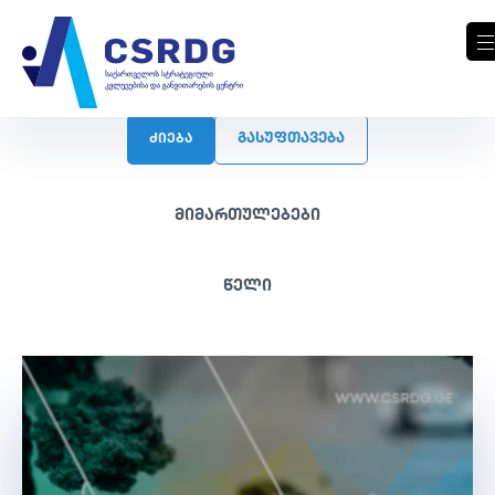
ᲒᲐᲡᲣᲤᲗᲐᲕᲔᲑᲐ
ძიება
მიმართულებები
წელი