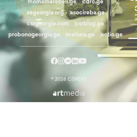
momxmarebeli.ge
cdrc.ge
segeorgia.org
asocireba.ge
csrgeorgia.com
csrblog.ge
probonogeorgia.ge
meliora.ge
actio.ge
© 2026 CSRDG