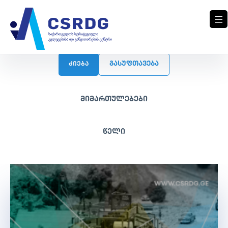
ᲒᲐᲡᲣᲤᲗᲐᲕᲔᲑᲐ
ძიება
მიმართულებები
წელი