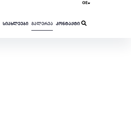
GE
ᲡᲘᲐᲮᲚᲔᲔᲑᲘ
ᲒᲐᲚᲔᲠᲔᲐ
ᲙᲝᲜᲢᲐᲥᲢᲘ