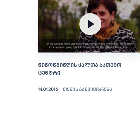
ᲜᲘᲜᲝᲬᲛᲘᲜᲓᲘᲡ ᲥᲐᲚᲗᲐ ᲡᲐᲗᲔᲛᲝ
ᲪᲔᲜᲢᲠᲘ
14.01.2016
თემის განვითარება