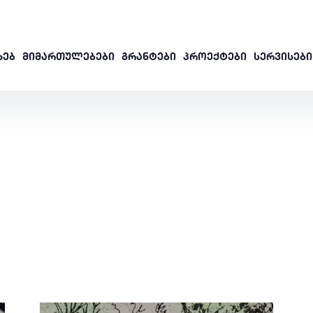
ᲮᲔᲑ
ᲛᲘᲛᲐᲠᲗᲣᲚᲔᲑᲔᲑᲘ
ᲒᲠᲐᲜᲢᲔᲑᲘ
ᲞᲠᲝᲔᲥᲢᲔᲑᲘ
ᲡᲔᲠᲕᲘᲡᲔᲑᲘ