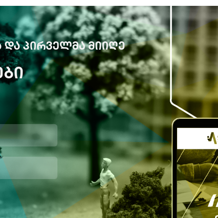
 ᲓᲐ ᲞᲘᲠᲕᲔᲚᲛᲐ ᲛᲘᲘᲦᲔ
ᲔᲑᲘ