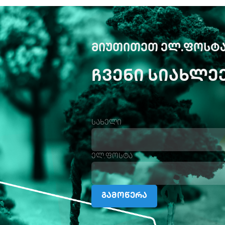
ᲛᲘᲣᲗᲘᲗᲔᲗ ᲔᲚ.ᲤᲝᲡᲢᲐ
ᲩᲕᲔᲜᲘ ᲡᲘᲐᲮᲚᲔ
სახელი
ელ.ფოსტა
გამოწერა