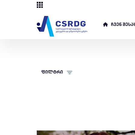
ᲩᲕᲔᲜ ᲨᲔᲡᲐ
ფილტრი