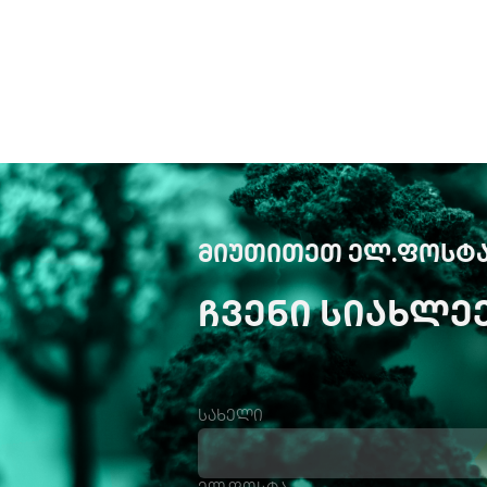
ᲛᲘᲣᲗᲘᲗᲔᲗ ᲔᲚ.ᲤᲝᲡᲢᲐ
ᲩᲕᲔᲜᲘ ᲡᲘᲐᲮᲚᲔ
სახელი