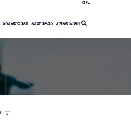
GE
ᲡᲘᲐᲮᲚᲔᲔᲑᲘ
ᲒᲐᲚᲔᲠᲔᲐ
ᲙᲝᲜᲢᲐᲥᲢᲘ
ი