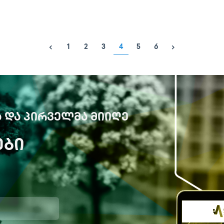
1
2
3
4
5
6
 ᲓᲐ ᲞᲘᲠᲕᲔᲚᲛᲐ ᲛᲘᲘᲦᲔ
ᲔᲑᲘ