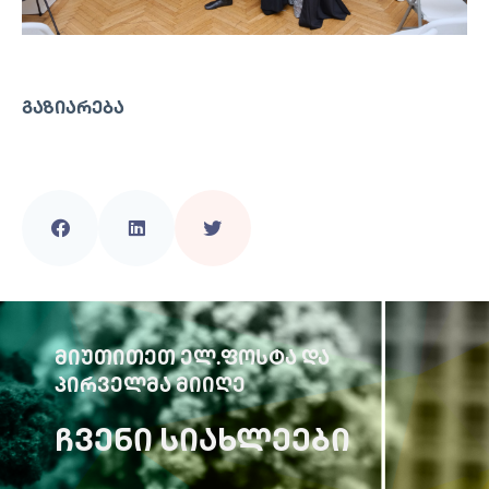
ᲒᲐᲖᲘᲐᲠᲔᲑᲐ
ᲛᲘᲣᲗᲘᲗᲔᲗ ᲔᲚ.ᲤᲝᲡᲢᲐ ᲓᲐ
ᲞᲘᲠᲕᲔᲚᲛᲐ ᲛᲘᲘᲦᲔ
ᲩᲕᲔᲜᲘ ᲡᲘᲐᲮᲚᲔᲔᲑᲘ