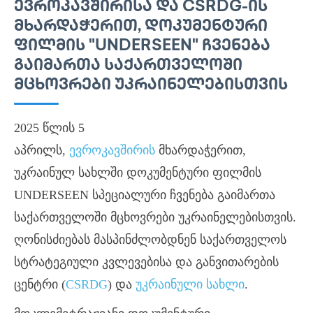
ᲔᲕᲠᲝᲙᲐᲕᲨᲘᲠᲘᲡᲐ ᲓᲐ CSRDG-ᲘᲡ
ᲛᲮᲐᲠᲓᲐᲭᲔᲠᲘᲗ, ᲓᲝᲙᲣᲛᲔᲜᲢᲣᲠᲘ
ᲤᲘᲚᲛᲘᲡ "UNDERSEEN" ᲩᲕᲔᲜᲔᲑᲐ
ᲒᲐᲘᲛᲐᲠᲗᲐ ᲡᲐᲥᲐᲠᲗᲕᲔᲚᲝᲨᲘ
ᲛᲪᲮᲝᲕᲠᲔᲑᲘ ᲣᲙᲠᲐᲘᲜᲔᲚᲔᲑᲘᲡᲗᲕᲘᲡ
2025 წლის 5
აპრილს,
ევროკავშირის
მხარდაჭერით,
უკრაინულ სახლში დოკუმენტური ფილმის
UNDERSEEN სპეციალური ჩვენება გაიმართა
საქართველოში მცხოვრები უკრაინელებისთვის.
ღონისძიებას მასპინძლობდნენ საქართველოს
სტრატეგიული კვლევებისა და განვითარების
ცენტრი (
CSRDG
) და
უკრაინული სახლი
.