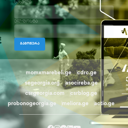
სახელი
ელ.ფოსტა
გამოწერა
momxmarebeli.ge
cdrc.ge
segeorgia.org
asocireba.ge
csrgeorgia.com
csrblog.ge
probonogeorgia.ge
meliora.ge
actio.ge