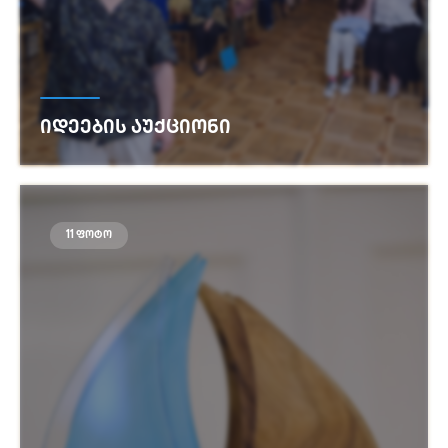
ᲘᲓᲔᲔᲑᲘᲡ ᲐᲣᲥᲪᲘᲝᲜᲘ
იხილეთ მეტი
11 ფოტო