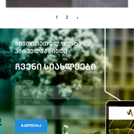
იხილეთ მეტი
1
2
ᲛᲘᲣᲗᲘᲗᲔᲗ ᲔᲚ.ᲤᲝᲡᲢᲐ ᲓᲐ
ᲞᲘᲠᲕᲔᲚᲛᲐ ᲛᲘᲘᲦᲔ
ᲩᲕᲔᲜᲘ ᲡᲘᲐᲮᲚᲔᲔᲑᲘ
სახელი
ელ.ფოსტა
გამოწერა