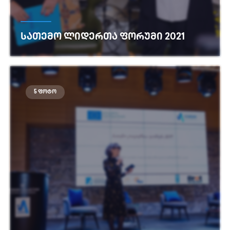
ᲡᲐᲗᲔᲛᲝ ᲚᲘᲓᲔᲠᲗᲐ ᲤᲝᲠᲣᲛᲘ 2021
იხილეთ მეტი
5 ფოტო