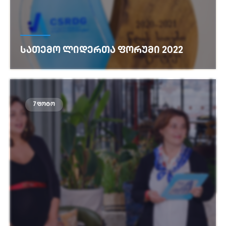
ᲡᲐᲗᲔᲛᲝ ᲚᲘᲓᲔᲠᲗᲐ ᲤᲝᲠᲣᲛᲘ 2022
იხილეთ მეტი
7 ფოტო