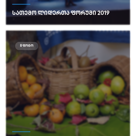
ᲡᲐᲗᲔᲛᲝ ᲚᲘᲓᲔᲠᲗᲐ ᲤᲝᲠᲣᲛᲘ 2019
იხილეთ მეტი
8 ფოტო